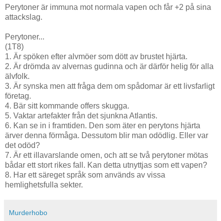
Perytoner är immuna mot normala vapen och får +2 på sina
attackslag.
Perytoner...
(1T8)
1. Är spöken efter alvmöer som dött av brustet hjärta.
2. Är drömda av alvernas gudinna och är därför helig för alla
älvfolk.
3. Är synska men att fråga dem om spådomar är ett livsfarligt
företag.
4. Bär sitt kommande offers skugga.
5. Vaktar artefakter från det sjunkna Atlantis.
6. Kan se in i framtiden. Den som äter en perytons hjärta
ärver denna förmåga. Dessutom blir man odödlig. Eller var
det odöd?
7. Är ett illavarslande omen, och att se två perytoner mötas
bådar ett stort rikes fall. Kan detta utnyttjas som ett vapen?
8. Har ett säreget språk som används av vissa
hemlighetsfulla sekter.
Murderhobo