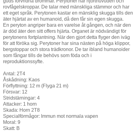
guds förvridna drömmar. Perytoner har hjorthuvuden och
rovfågelskroppar. De talar med mänskliga stämmor och har
ett eget språk. Perytonen kastar en mänsklig skugga tills den
äter hjärtat av en humanoid, då den får sin egen skugga.
En peryton angriper bara en varelse åt gången, och när den
är död äter den sitt offers hjärta. Organet är nödvändigt för
perytonens fortplantning. När den gjort detta flyger den iväg
för att föröka sig. Perytoner har sina nästen på höga klippor,
bergstoppar och stora trädkronor. De tar ibland humanoider
som fångar tills de behövs som föda och i
reproduktionssyfte.
Antal: 2T4
Åskådning: Kaos
Förflyttning: 12 m (Flyga 21 m)
Försvar: 12
Stridstärningar: 4
Attacker: 1 horn
Skada: Horn 2T8
Specialförmågor: Immun mot normala vapen
Moral: 9
Skatt: B