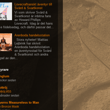
Lovecraftianskt äventyr till
Svärd & Svartkonst
Vi som skriver Svärd &
Svartkonst är inbitna fans
av Howard Phillips
Lovecraft. Idag är det hans
:e födelsedag, och därför passar det...
Arenboda handelsstation
Stora nyheter! Mattias
Lejbrink har skrivit
Arenboda handelsstation ,
en äventyrsstad för Svärd
& Svartkonst och andra
spel av den...
yrare
nglum
eckor sedan
ttröj
ttröj #55
månader sedan
verns Measureless to Man
e Bronze Mask