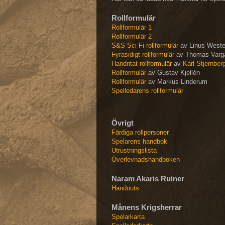
Rollformulär
Rollformulär 1
Rollformulär 2
S&S Sci-Fi-rollformulär
av Linus Weste
Fyrasidigt rollformulär
av Thomas Varg
Handritat rollformulär
av
Karl Stjernber
Rollformulär
av Gustav Kjellén
Rollformulär
av Markus Linderum
Spelledarens rollformulär
Övrigt
Färdiga rollpersoner
Spelarens handbok
Utrustningslista
Överlevnadshandboken
Naram Akaris Ruiner
Handouts
Månens Krigsherrar
Spelarkarta