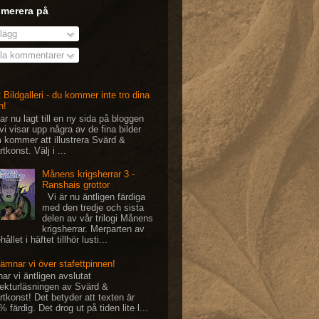
merera på
lägg
la kommentarer
 Bildgalleri - du kommer inte tro dina
n!
ar nu lagt till en ny sida på bloggen
vi visar upp några av de fina bilder
 kommer att illustrera Svärd &
tkonst. Välj i ...
Månens krigsherrar 3 -
Ranshais grottor
Vi är nu äntligen färdiga
med den tredje och sista
delen av vår trilogi Månens
krigsherrar. Merparten av
hållet i häftet tillhör lusti...
lämnar vi över stafettpinnen!
ar vi äntligen avslutat
rekturläsningen av Svärd &
rtkonst! Det betyder att texten är
 färdig. Det drog ut på tiden lite l...