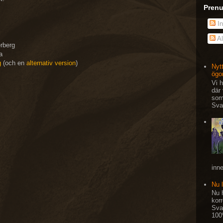
Prenu
In
Al
rberg
a
g
(och en
alternativ version
)
Nytt
ögo
Vi h
där 
som
Svar
inne
Nu 
Nu h
kor
Sva
100%