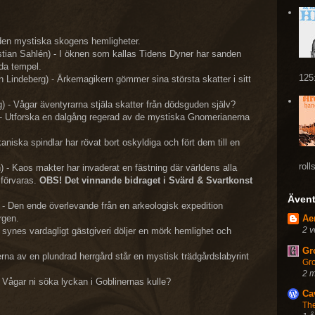
 den mystiska skogens hemligheter.
stian Sahlén) - I öknen som kallas Tidens Dyner har sanden
ida tempel.
125
 Lindeberg) - Ärkemagikern gömmer sina största skatter i sitt
) - Vågar äventyrarna stjäla skatter från dödsguden själv?
- Utforska en dalgång regerad av de mystiska Gnomerianerna
aniska spindlar har rövat bort oskyldiga och fört dem till en
roll
) - Kaos makter har invaderat en fästning där världens alla
 förvaras.
OBS! Det vinnande bidraget i Svärd & Svartkonst
Ävent
- Den ende överlevande från en arkeologisk expedition
rgen.
Ae
2 v
ll synes vardagligt gästgiveri döljer en mörk hemlighet och
Gro
erna av en plundrad herrgård står en mystisk trädgårdslabyrint
Gro
2 
Vågar ni söka lyckan i Goblinernas kulle?
Ca
Th