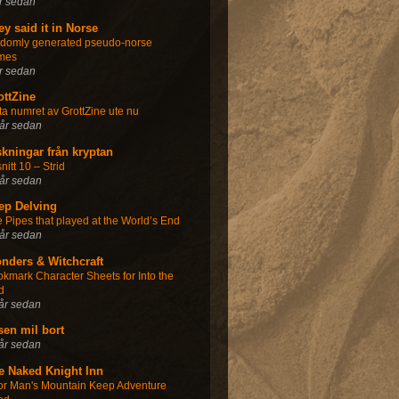
r sedan
ey said it in Norse
ndomly generated pseudo-norse
mes
r sedan
ottZine
ta numret av GrottZine ute nu
år sedan
skningar från kryptan
nitt 10 – Strid
år sedan
ep Delving
 Pipes that played at the World’s End
år sedan
nders & Witchcraft
kmark Character Sheets for Into the
d
år sedan
sen mil bort
år sedan
e Naked Knight Inn
or Man's Mountain Keep Adventure