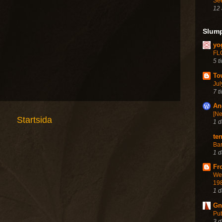
Se
12 
Slum
yo
FL
5 t
To
Jul
7 t
An
[Ne
Startsida
1 
te
Bar
1 
Fr
We
198
1 
Gn
Pu
3 