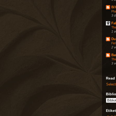
B/
Pla
3 
Fa
Th
1 
Du
Fel
2 v
Bat
Th
3 v
Read
Selec
Bibli
Etiket