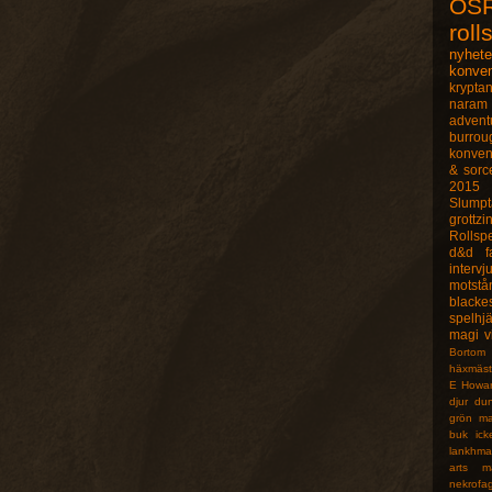
OS
roll
nyhete
konve
krypta
naram 
advent
burrou
konven
& sorc
2015
Slumpt
grottzi
Rollsp
d&d
f
intervj
motstå
blacke
spelhj
magi
v
Bortom
häxmäst
E Howa
djur
du
grön ma
buk
ick
lankhma
arts
m
nekrofa