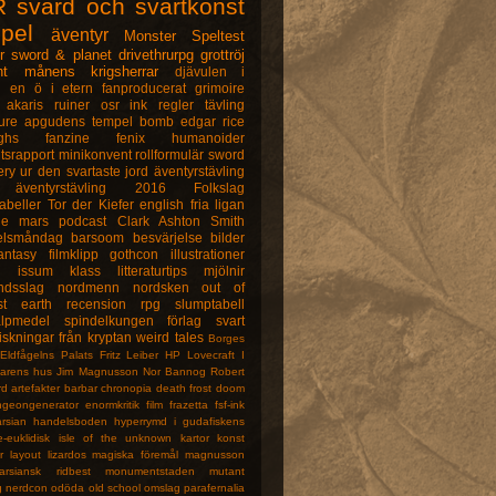
R
svärd och svartkonst
spel
äventyr
Monster
Speltest
r
sword & planet
drivethrurpg
grottröj
nt
månens krigsherrar
djävulen i
n
en ö i etern
fanproducerat
grimoire
akaris ruiner
osr ink
regler
tävling
ure
apgudens tempel
bomb
edgar rice
ghs
fanzine
fenix
humanoider
tsrapport
minikonvent
rollformulär
sword
ery
ur den svartaste jord
äventyrstävling
äventyrstävling 2016
Folkslag
abeller
Tor der Kiefer
english
fria ligan
ne
mars
podcast
Clark Ashton Smith
elsmåndag
barsoom
besvärjelse
bilder
antasy
filmklipp
gothcon
illustrationer
u
issum
klass
litteraturtips
mjölnir
ndsslag
nordmenn
nordsken
out of
st earth
recension
rpg
slumptabell
älpmedel
spindelkungen förlag
svart
iskningar från kryptan
weird tales
Borges
Eldfågelns Palats
Fritz Leiber
HP Lovecraft
I
arens hus
Jim Magnusson
Nor Bannog
Robert
rd
artefakter
barbar
chronopia
death frost doom
ngeongenerator
enormkritik
film
frazetta
fsf-ink
rsian
handelsboden
hyperrymd
i gudafiskens
e-euklidisk
isle of the unknown
kartor
konst
r
layout
lizardos
magiska föremål
magnusson
arsiansk ridbest
monumentstaden
mutant
g
nerdcon
odöda
old school
omslag
parafernalia