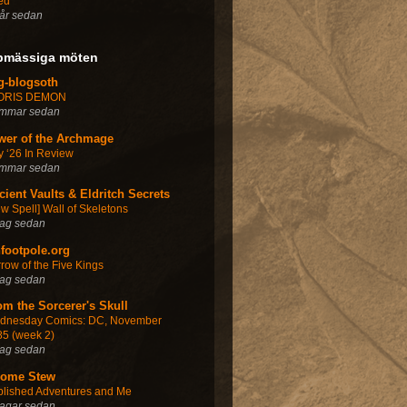
ed
år sedan
pmässiga möten
g-blogsoth
ORIS DEMON
immar sedan
wer of the Archmage
y ‘26 In Review
immar sedan
cient Vaults & Eldritch Secrets
w Spell] Wall of Skeletons
dag sedan
nfootpole.org
row of the Five Kings
dag sedan
om the Sorcerer's Skull
dnesday Comics: DC, November
5 (week 2)
dag sedan
ome Stew
blished Adventures and Me
dagar sedan