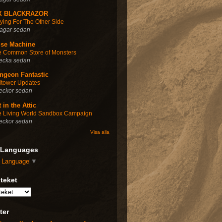
X BLACKRAZOR
ying For The Other Side
dagar sedan
lse Machine
e Common Store of Monsters
vecka sedan
ngeon Fantastic
ltower Updates
eckor sedan
 in the Attic
e Living World Sandbox Campaign
eckor sedan
Visa alla
 Languages
t Language
▼
oteket
ter