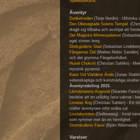
Spelledarkarta
Äventyr
Dunkelveden
(Terje Nordin) - Utforska
Den Obesegrade Solens Tempel
(Chri
dragit sig tillbaka och avslöjat ett fornt
Det Magiska Minnespalatset
(Sebastian
eget sinnes borg.
Dödsgudens Stad
(Sebastian Lindeberg
Fångarnas Dal
(Matteo Nobis Sandén) 
och det grymma Fängelsefolket.
Huset Choko'ti
(Christian Sahlén) - Mek
mystisk pyramid.
Kaos Vid Världens Ände
(Jonas Stattin
vetenskapliga och konstnärliga skatter
Äventyrstävling 2015.
Likmästarens Avgrund
(Skander Fanni) 
berättar att en uråldrig fasa vaknat i be
Linnéas Äng
(Christian Sahlén) - Ett ti
ställer äventyrare inför svåra val.
Livslabyrinten
(Owlbearpig) - Invid ruin
som rymmer mer än en hemlighet.
Stormkullens Fasor
(Björn Wärmedal) - 
Varelser