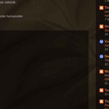
1 å
de ödlefolk.
Th
ra
na
ande humanoider.
7 å
Gr
Sis
10 
Vi
Avs
10 
De
The
10 
Wo
Boo
Od
11 
Tu
11 
Th
Po