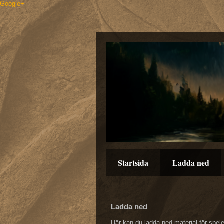
Google+
Startsida
Ladda ned
Ladda ned
Här kan du ladda ned material för spele