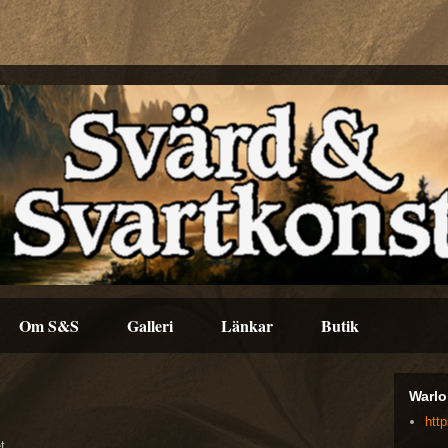
Om S&S
Galleri
Länkar
Butik
Warlo
htt
t.