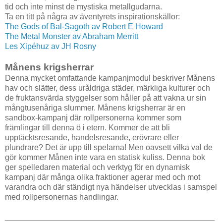
tid och inte minst de mystiska metallgudarna.
Ta en titt på några av äventyrets inspirationskällor:
The Gods of Bal-Sagoth av Robert E Howard
The Metal Monster av Abraham Merritt
Les Xipéhuz av JH Rosny
Månens krigsherrar
Denna mycket omfattande kampanjmodul beskriver Månens
hav och slätter, dess uråldriga städer, märkliga kulturer och
de fruktansvärda styggelser som håller på att vakna ur sin
mångtusenåriga slummer. Månens krigsherrar är en
sandbox-kampanj där rollpersonerna kommer som
främlingar till denna ö i etern. Kommer de att bli
upptäcktsresande, handelsresande, erövrare eller
plundrare? Det är upp till spelarna! Men oavsett vilka val de
gör kommer Månen inte vara en statisk kuliss. Denna bok
ger spelledaren material och verktyg för en dynamisk
kampanj där många olika fraktioner agerar med och mot
varandra och där ständigt nya händelser utvecklas i samspel
med rollpersonernas handlingar.
_______________________________________________