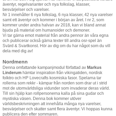
äventyr, regelvarianter och nya folkslag, klasser,
besvärjelser och varelser.
Nr 1 innehåller 6 nya folkslag, 6 nya klasser, 42 nya varelser
samt ett äventyr och kommer i början av året. I nr 2, som
kommer under andra halvan av 2018, kan vi bland annat
bjuda på material om humanoider och demoner.
Vi tar gärna emot material från andra pennor än våra egna
och publicerar också gärna texter till andra osr-spel än
Svärd & Svartkonst. Hör av dig om du har något som du vill
dela med dig av!
Nordmenn
Denna omfattande kampanjmodul författad av
Markus
Linderum
hämtar inspiration från vikingatiden, nordisk
folktro och HP Lovecrafts kosmiska fasor. Spelarna tar
rollerna som rekkr - kämpar från norden som drar ut i strid
mot de utomvärldsliga vidunder som invaderar deras värld.
Till sin hjälp kan rollpersonerna kalla på sina gudar och
mystiska väsen. Denna bok kommer utöver
världsbeskrivningen att innehålla många nya varelser,
besvärjelser och skatter samt flera äventyr. Vi hoppas kunna
publicera den efter sommaren.