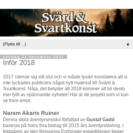
▼
söndag 31 december 2017
Inför 2018
2017 närmar sig sitt slut och vi måste tyvärr konstatera att vi
inte lyckades publicera något nytt material till Svärd &
Svartkonst. Nåja, det betyder att 2018 kommer att bli desto
mer fyllt av spännande nyheter! Här är de projekt som vi kan
se fram emot.
Naram Akaris Ruiner
Denna stora äventyrsmodul författad av
Gustaf Gadd
baseras på hans fina bidrag till 2015 års äventyrstävling. I
fotspåren av den försvunna Erzhinger-expeditionen beger