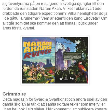
sig äventyrarna på en resa genom svettiga djungler till den
fördömda ruinstaden Naram Akari. Vilket fruktansvärt öde
drabbade den tidigare expeditionen? Vilka hemligheter döljs
i de gåtfulla ruinerna? Vem är egentligen kung Eiroveta? Om
allt går som det ska kommer den att finnas i butik under
årets första kvartal.
Grimmoire
Detta magasin för Svärd & Svartkonst och andra spel av den
gamla skolan är tänkt att samla kortare texter som inte fyller
ut en hel bok i sig själva. Här kommer vi att publicera kortare