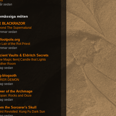
ed
år sedan
pmässiga möten
X BLACKRAZOR
yond The Supernatural
immar sedan
nfootpole.org
 Lair of the Rot Priest
immar sedan
cient Vaults & Eldritch Secrets
w Magic Item] Candle that Lights
other Room
dag sedan
g-blogsoth
RER DEMON
dag sedan
wer of the Archmage
ppan: Rocks and Ooze
dag sedan
om the Sorcerer's Skull
rd Revisited: Kung Fu Dark Sun
dag sedan