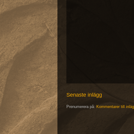
Senaste inlägg
Prenumerera på:
Kommentarer till inlä