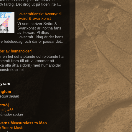
 färdig. Det drog ut på tiden lite l...
Lovecraftianskt äventyr till
Svärd & Svartkonst
Vi som skriver Svärd &
Svartkonst är inbitna fans
av Howard Phillips
Lovecraft. Idag är det hans
:e födelsedag, och därför passar det...
der av humanoider!
er en hel del stötande och blötande har
ommit fram till att vi kommer att
rka alla åtta sidor(!) med humanoider
onsterkapitlet...
yrare
nglum
eckor sedan
ttröj
ttröj #55
månader sedan
verns Measureless to Man
e Bronze Mask