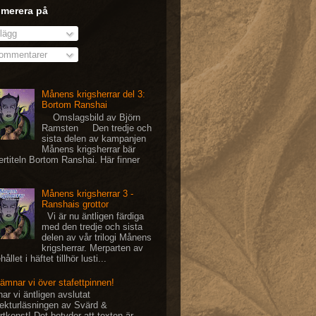
merera på
lägg
mmentarer
Månens krigsherrar del 3:
Bortom Ranshai
Omslagsbild av Björn
Ramsten Den tredje och
sista delen av kampanjen
Månens krigsherrar bär
ertiteln Bortom Ranshai. Här finner
Månens krigsherrar 3 -
Ranshais grottor
Vi är nu äntligen färdiga
med den tredje och sista
delen av vår trilogi Månens
krigsherrar. Merparten av
hållet i häftet tillhör lusti...
lämnar vi över stafettpinnen!
ar vi äntligen avslutat
rekturläsningen av Svärd &
rtkonst! Det betyder att texten är