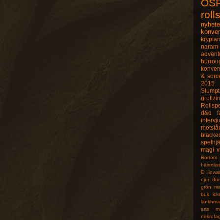
OS
roll
nyhete
konve
krypta
naram 
advent
burrou
konven
& sorc
2015
Slumpt
grottzi
Rollsp
d&d
f
intervj
motstå
blacke
spelhj
magi
v
Bortom
häxmäst
E Howa
djur
du
grön ma
buk
ick
lankhma
arts
m
nekrofa