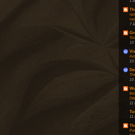
1 å
Th
ra
na
7 å
Gr
Sis
10 
Vi
Avs
10 
De
The
10 
Wo
Boo
Od
11 
Tu
11 
Th
Po