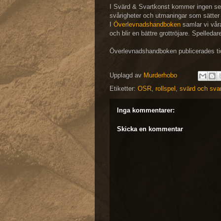
I Svärd & Svartkonst kommer ingen seg
svårigheter och utmaningar som sätter 
I
Överlevnadshandboken
samlar vi våra
och blir en bättre grottröjare. Spelleda
Överlevnadshandboken publicerades ti
Upplagd av
Murderhobo
Etiketter:
OSR
,
rollspel
,
svärd och sva
Inga kommentarer:
Skicka en kommentar