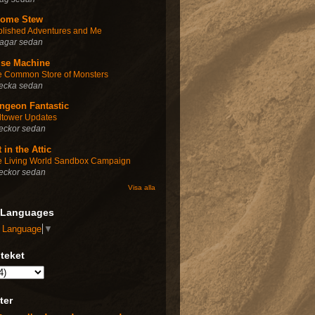
ome Stew
blished Adventures and Me
dagar sedan
lse Machine
e Common Store of Monsters
vecka sedan
ngeon Fantastic
ltower Updates
eckor sedan
 in the Attic
e Living World Sandbox Campaign
eckor sedan
Visa alla
 Languages
t Language
▼
oteket
ter