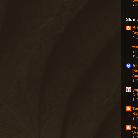
Se
12 
Slum
B/
Be
2 t
te
The
5 t
An
[Ne
An
1 
yo
DÜ
1 
To
Ra
1 
Fr
Wei
1 