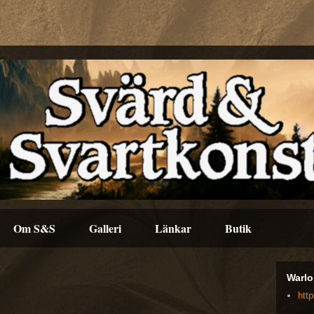
Om S&S
Galleri
Länkar
Butik
Warlo
htt