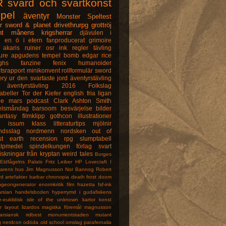
R
svärd och svartkonst
spel
äventyr
Monster
Speltest
r
sword & planet
drivethrurpg
grottröj
nt
månens krigsherrar
djävulen i
n
en ö i etern
fanproducerat
grimoire
akaris ruiner
osr ink
regler
tävling
ure
apgudens tempel
bomb
edgar rice
ghs
fanzine
fenix
humanoider
tsrapport
minikonvent
rollformulär
sword
ery
ur den svartaste jord
äventyrstävling
äventyrstävling 2016
Folkslag
abeller
Tor der Kiefer
english
fria ligan
ne
mars
podcast
Clark Ashton Smith
elsmåndag
barsoom
besvärjelse
bilder
antasy
filmklipp
gothcon
illustrationer
u
issum
klass
litteraturtips
mjölnir
ndsslag
nordmenn
nordsken
out of
st earth
recension
rpg
slumptabell
älpmedel
spindelkungen förlag
svart
iskningar från kryptan
weird tales
Borges
Eldfågelns Palats
Fritz Leiber
HP Lovecraft
I
arens hus
Jim Magnusson
Nor Bannog
Robert
rd
artefakter
barbar
chronopia
death frost doom
ngeongenerator
enormkritik
film
frazetta
fsf-ink
rsian
handelsboden
hyperrymd
i gudafiskens
e-euklidisk
isle of the unknown
kartor
konst
r
layout
lizardos
magiska föremål
magnusson
arsiansk ridbest
monumentstaden
mutant
g
nerdcon
odöda
old school
omslag
parafernalia