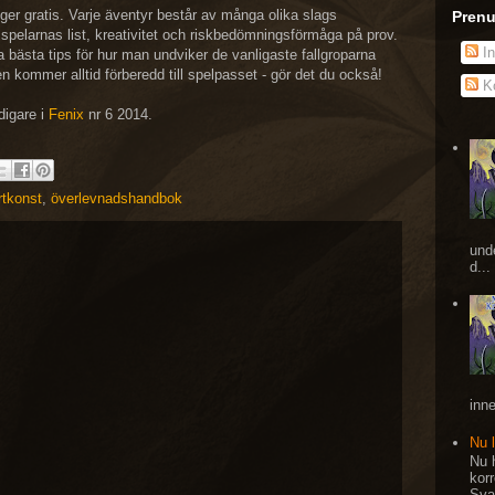
er gratis. Varje äventyr består av många olika slags
Prenu
spelarnas list, kreativitet och riskbedömningsförmåga på prov.
In
 bästa tips för hur man undviker de vanligaste fallgroparna
ren kommer alltid förberedd till spelpasset - gör det du också!
Ko
digare i
Fenix
nr 6 2014.
rtkonst
,
överlevnadshandbok
und
d...
inne
Nu 
Nu h
kor
Sva