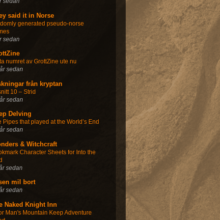
r sedan
ey said it in Norse
ndomly generated pseudo-norse
mes
r sedan
ottZine
ta numret av GrottZine ute nu
år sedan
skningar från kryptan
nitt 10 – Strid
år sedan
ep Delving
 Pipes that played at the World’s End
år sedan
nders & Witchcraft
kmark Character Sheets for Into the
d
år sedan
sen mil bort
år sedan
e Naked Knight Inn
or Man's Mountain Keep Adventure