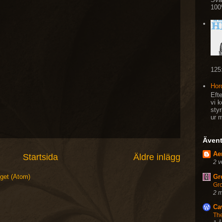
100%
125
Hor
Eft
vi k
sty
ur m
Ävent
Ae
Startsida
Äldre inlägg
2 v
Gro
gget (Atom)
Gro
2 
Ca
Th