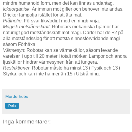
mindre humanoid form, men det kan finnas undantag.
Ickeorganisk
: Är immun mot gifter och behöver inte andas.
Dricker lampolja istället för att äta mat.
Plåthölje
: Försvar likvärdigt med en ringbrynja.
Magisk motståndskraft
: Robotars mekaniska hjärnor har
naturligt god motståndskraft mot magi. Därför har de +2 på
alla motståndsslag för att motstå sinnesförvridande magi
såsom Förhäxa.
Värmesyn
: Robotar kan se värmekällor, såsom levande
varelser, i upp till 20 meter i totalt mörker. Lampor och andra
ljuskällor hindrar värmesynen från att fungera.
Restriktioner
: Robotar måste ha minst 13 i Fysik och 13 i
Styrka, och kan inte ha mer än 15 i Utstrålning.
Murderhobo
Dela
Inga kommentarer: