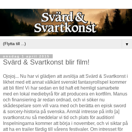
▼
onsdag 1 april 2015
Svärd & Svartkonst blir film!
Ojojoj... Nu har vi glädjen att avslöja att Svärd & Svartkonst i
likhet med ett annat välkänt svenskt fantasyrollspel kommer
att bli film! Vi har sedan en tid haft ett hemligt samarbete
med en lokal mediebyrå för att producera en kortfilm. Manus
och finansiering är redan ordnad, och vi söker nu
skådespelare som vill vara med och berätta en episk sword
& sorcery-historia på svenska. Anmäl intresse på info [a]
svartkonst.nu så meddelar vi tid och plats för audition!
Inspelningarna kommer att börja i november, och vi siktar på
att ha en trailer färdig till vårens festivaler. Om intresset för